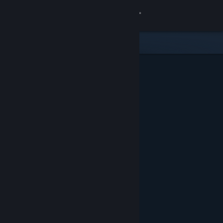
Вписване
Магазин
Общност
Относно
Поддръжка
Смяна на езика
Сдобийте се с мобилното Steam приложение
Преглед на сайта за настолни компютри