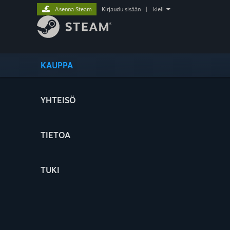
Asenna Steam
Kirjaudu sisään
|
kieli
KAUPPA
YHTEISÖ
TIETOA
TUKI