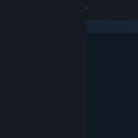
登入
商店
社群
關於
客服
變更語言
取得 Steam 行動應用程式
檢視電腦版網頁