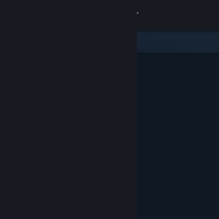
Увійти
Крамниця
Спільнота
Інформація
Підтримка
Змінити мову
Завантажити мобільний застосунок Steam
Переглянути повну версію