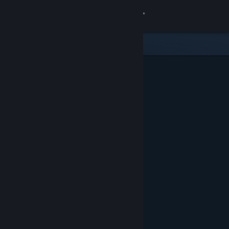
เข้าสู่ระบบ
ร้านค้า
ชุมชน
เกี่ยวกับ
ฝ่ายสนับสนุน
เปลี่ยนภาษา
รับแอป Steam แบบพกพา
ชมเว็บไซต์สำหรับเดสก์ท็อป