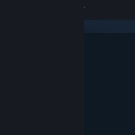
Kirjaudu sisään
Kauppa
Yhteisö
Tietoa
Tuki
Vaihda kieli
Hanki Steam-mobiilisovellus
Näytä työpöytäsivusto