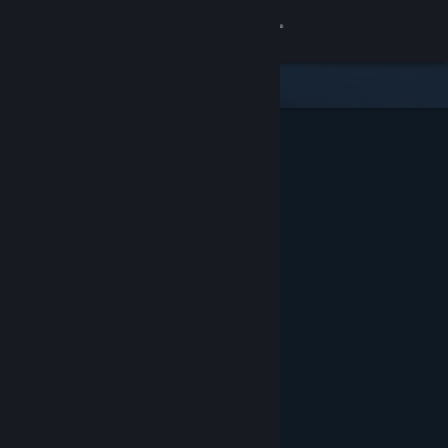
Log på
Butik
Fællesskab
Om
Support
Skift sprog
Hent Steam-mobilappen
Vis desktop-webside