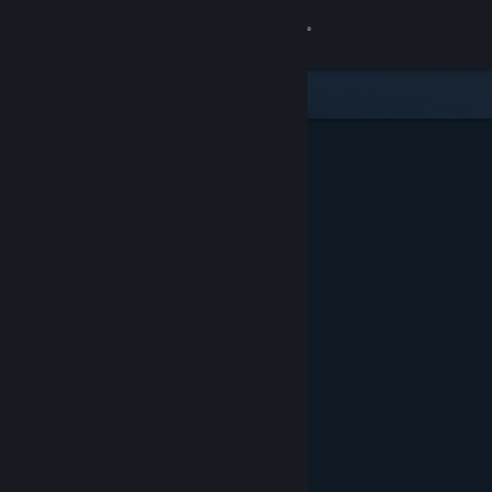
Đăng nhập
Cửa hàng
Cộng đồng
Thông tin
Hỗ trợ
Thay đổi ngôn ngữ
Cài ứng dụng Steam di động
Xem web cho desktop