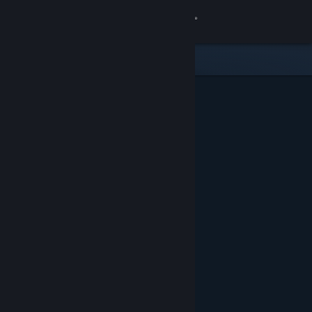
Σύνδεση
Κατάστημα
Κοινότητα
Σχετικά
Υποστήριξη
Αλλαγή γλώσσας
Αποκτήστε την εφαρμογή Steam για κινητές συσκευές
Προβολή ιστοσελίδας για υπολογιστές