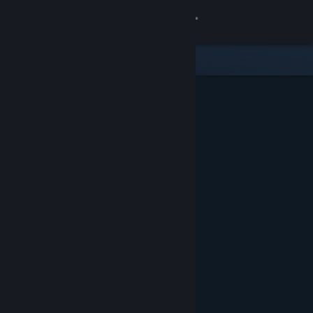
로그인
상점
커뮤니티
정보
지원
언어 변경
Steam 모바일 앱 다운로드
PC 웹사이트 보기