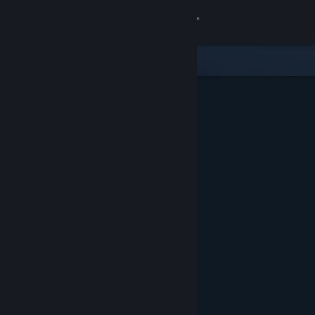
Bejelentkezés
Áruház
Közösség
Névjegy
Támogatás
Nyelvváltás
A Steam mobilalkalmazás beszerzése
Asztali weboldalra váltás