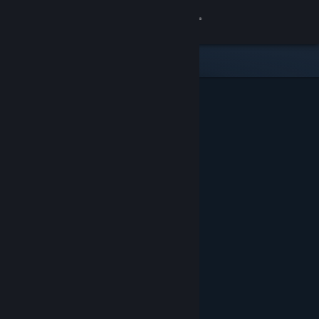
Đăng nhập
Cửa hàng
Cộng đồng
Thông tin
Hỗ trợ
Thay đổi ngôn ngữ
Cài ứng dụng Steam di động
Xem web cho desktop