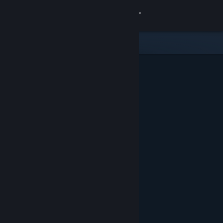
Logg inn
Butikk
Samfunn
Om
Kundestøtte
Bytt språk
Skaff deg Steam-appen på mobil
Vis skrivebordsversjon