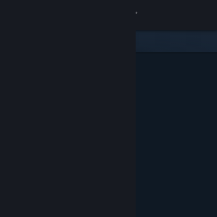
로그인
상점
커뮤니티
정보
지원
언어 변경
Steam 모바일 앱 다운로드
PC 웹사이트 보기