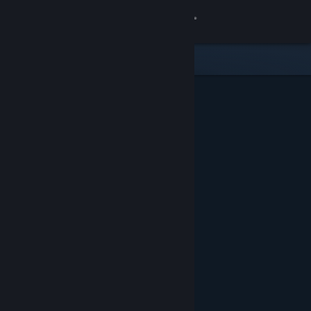
Σύνδεση
Κατάστημα
Κοινότητα
Σχετικά
Υποστήριξη
Αλλαγή γλώσσας
Αποκτήστε την εφαρμογή Steam για κινητές συσκευές
Προβολή ιστοσελίδας για υπολογιστές