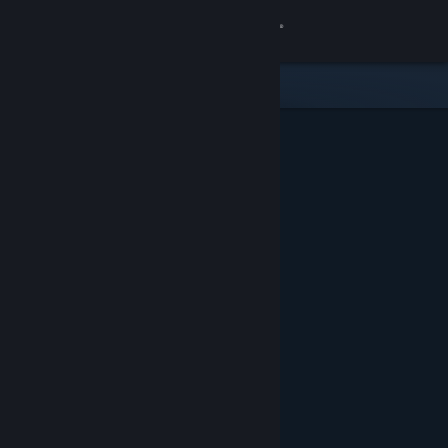
Đăng nhập
Cửa hàng
Cộng đồng
Thông tin
Hỗ trợ
Thay đổi ngôn ngữ
Cài ứng dụng Steam di động
Xem web cho desktop