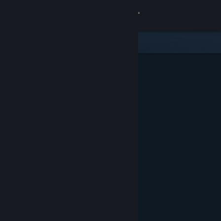
Logga in
Butik
Gemenskap
Om
Support
Byt språk
Skaffa Steams mobilapp
Se skrivbordswebbplats