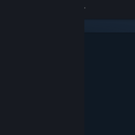
Войти
Магазин
Сообщество
Информация
Поддержка
Изменить язык
Скачать мобильное приложение Steam
Полная версия