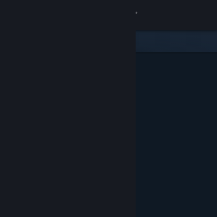
Logg inn
Butikk
Samfunn
Om
Kundestøtte
Bytt språk
Skaff deg Steam-appen på mobil
Vis skrivebordsversjon