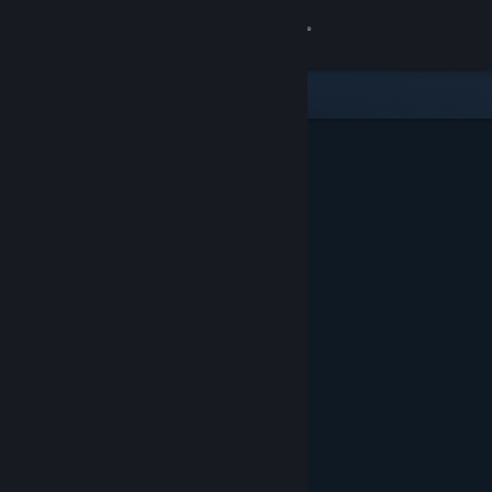
Bejelentkezés
Áruház
Közösség
Névjegy
Támogatás
Nyelvváltás
A Steam mobilalkalmazás beszerzése
Asztali weboldalra váltás