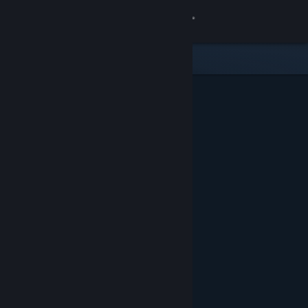
Увійти
Крамниця
Спільнота
Інформація
Підтримка
Змінити мову
Завантажити мобільний застосунок Steam
Переглянути повну версію