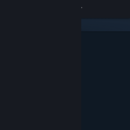
登入
商店
社群
關於
客服
變更語言
取得 Steam 行動應用程式
檢視電腦版網頁