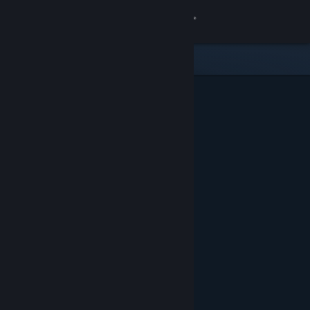
Zaloguj się
Sklep
Społeczność
Informacje
Wsparcie
Zmień język
Pobierz aplikację mobilną Steam
Wersja przeglądarkowa