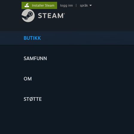
Installer Steam
logg inn
|
språk
BUTIKK
SAMFUNN
OM
STØTTE