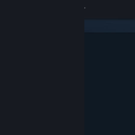
Iniciar sesión
Tienda
Comunidad
Acerca de
Soporte
Cambiar idioma
Obtener la aplicación de Steam Mobile
Ver versión clásica