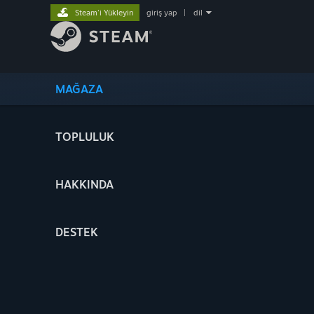
Steam'i Yükleyin
giriş yap
|
dil
MAĞAZA
TOPLULUK
HAKKINDA
DESTEK