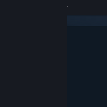
เข้าสู่ระบบ
ร้านค้า
ชุมชน
เกี่ยวกับ
ฝ่ายสนับสนุน
เปลี่ยนภาษา
รับแอป Steam แบบพกพา
ชมเว็บไซต์สำหรับเดสก์ท็อป