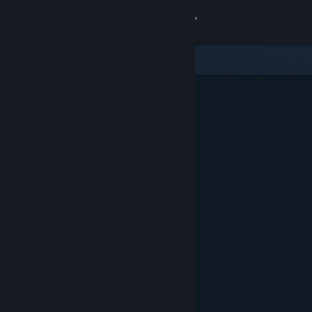
Iniciar sessão
Loja
Comunidade
Sobre
Apoio
Alterar idioma
Instala a app móvel do Steam
Ver versão para computadores