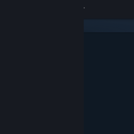
เข้าสู่ระบบ
ร้านค้า
ชุมชน
เกี่ยวกับ
ฝ่ายสนับสนุน
เปลี่ยนภาษา
รับแอป Steam แบบพกพา
ชมเว็บไซต์สำหรับเดสก์ท็อป