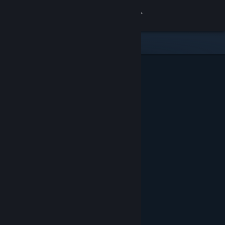
Conectează-te
Magazin
Comunitate
Despre
Asistență
Schimbă limba
Obține aplicația Steam pentru dispozitive mobile
Vezi site în versiunea pentru desktop