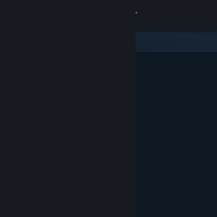
Se connecter
Magasin
Communauté
À propos
Support
Changer la langue
Télécharger l'application mobile Steam
Voir version ordi. du site