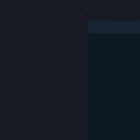
Conectează-te
Magazin
Comunitate
Despre
Asistență
Schimbă limba
Obține aplicația Steam pentru dispozitive mobile
Vezi site în versiunea pentru desktop