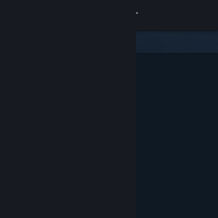
Sign in
Gedung
Komuniti
Tentang
Sokongan
Ubah bahasa
Dapatkan Steam Mobile App
Lihat laman web desktop