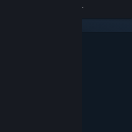
Accedi
Negozio
Comunità
Informazioni
Assistenza
Cambia la lingua
Ottieni l'app mobile di Steam
Visualizza il sito web per desktop