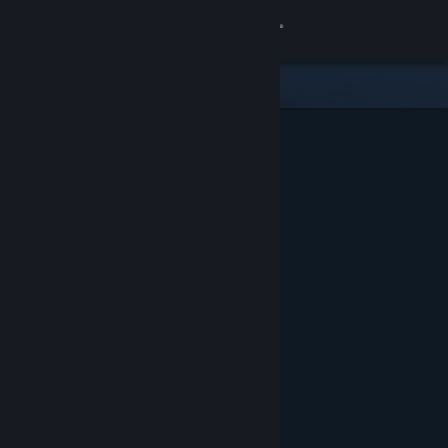
Anmelden
Shop
Community
Info
Support
Sprache ändern
Steam-Mobile-App herunterladen
Desktopversion anzeigen