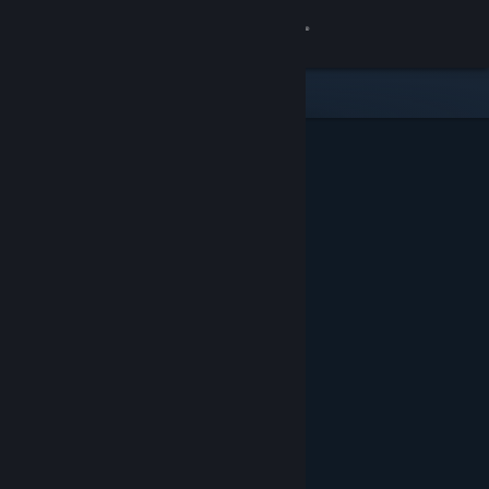
Přihlásit se
Obchod
Komunita
Informace
Podpora
Změnit jazyk
Mobilní aplikace služby Steam
Desktopová verze stránky