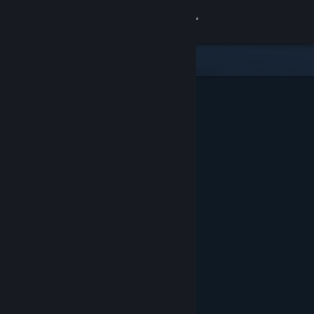
Đăng nhập
Cửa hàng
Cộng đồng
Thông tin
Hỗ trợ
Thay đổi ngôn ngữ
Cài ứng dụng Steam di động
Xem web cho desktop