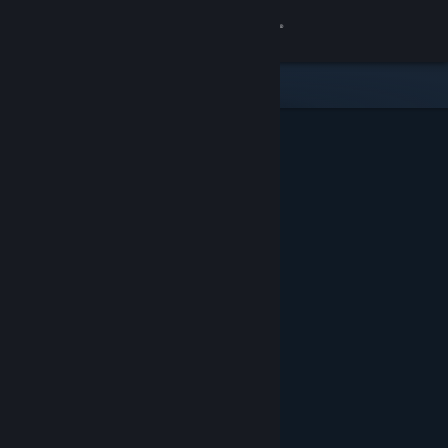
Logg inn
Butikk
Samfunn
Om
Kundestøtte
Bytt språk
Skaff deg Steam-appen på mobil
Vis skrivebordsversjon