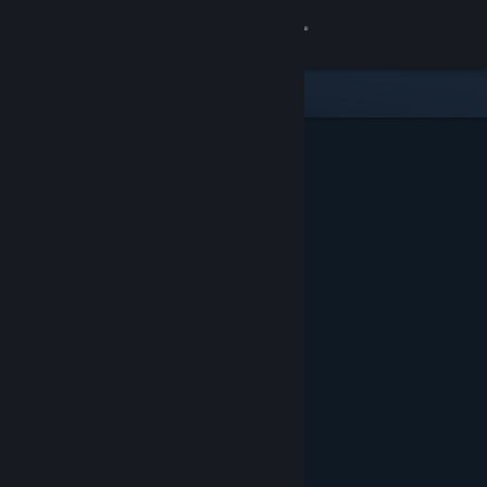
로그인
상점
커뮤니티
정보
지원
언어 변경
Steam 모바일 앱 다운로드
PC 웹사이트 보기