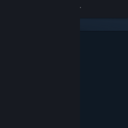
Σύνδεση
Κατάστημα
Κοινότητα
Σχετικά
Υποστήριξη
Αλλαγή γλώσσας
Αποκτήστε την εφαρμογή Steam για κινητές συσκευές
Προβολή ιστοσελίδας για υπολογιστές