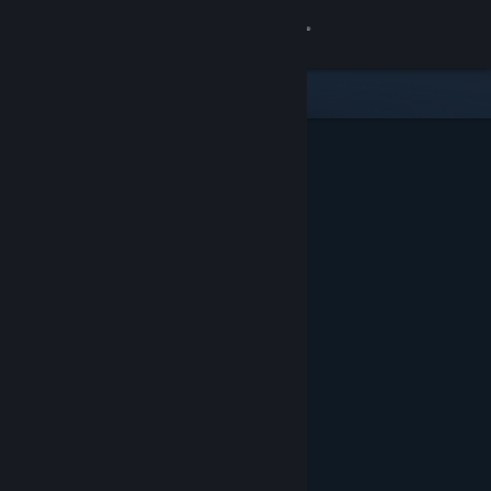
Inloggen
Winkel
Community
Over
Ondersteuning
Taal wijzigen
Download de mobiele Steam-app
Desktopwebsite weergeven