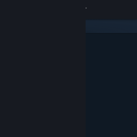
Kirjaudu sisään
Kauppa
Yhteisö
Tietoa
Tuki
Vaihda kieli
Hanki Steam-mobiilisovellus
Näytä työpöytäsivusto