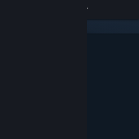
Login
Toko
Komunitas
Tentang
Bantuan
Ubah bahasa
Dapatkan Aplikasi Seluler Steam
Lihat situs web desktop