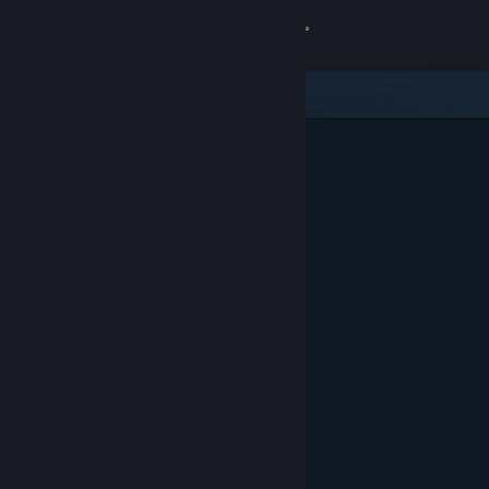
Login
Toko
Komunitas
Tentang
Bantuan
Ubah bahasa
Dapatkan Aplikasi Seluler Steam
Lihat situs web desktop