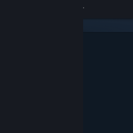
Giriş yap
Mağaza
Topluluk
Hakkında
Destek
Dili değiştir
Steam mobil uygulamasını yükle
Masaüstü internet sitesini görüntüle