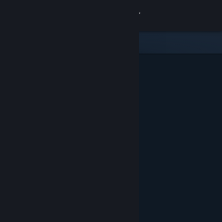
Log på
Butik
Fællesskab
Om
Support
Skift sprog
Hent Steam-mobilappen
Vis desktop-webside