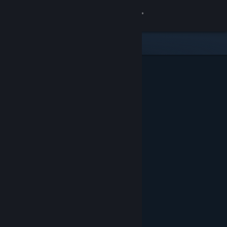
Conectează-te
Magazin
Comunitate
Despre
Asistență
Schimbă limba
Obține aplicația Steam pentru dispozitive mobile
Vezi site în versiunea pentru desktop