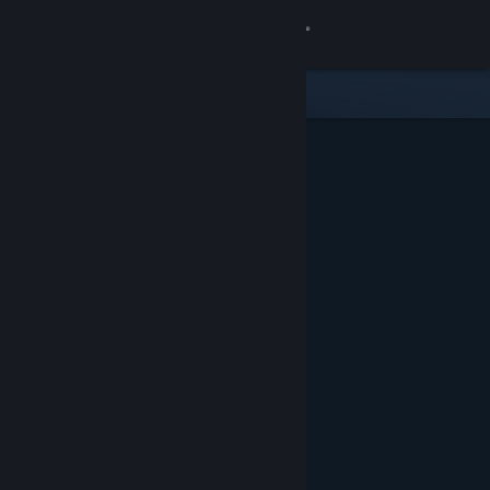
Accedi
Negozio
Comunità
Informazioni
Assistenza
Cambia la lingua
Ottieni l'app mobile di Steam
Visualizza il sito web per desktop