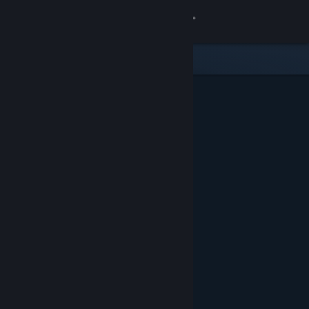
Đăng nhập
Cửa hàng
Cộng đồng
Thông tin
Hỗ trợ
Thay đổi ngôn ngữ
Cài ứng dụng Steam di động
Xem web cho desktop