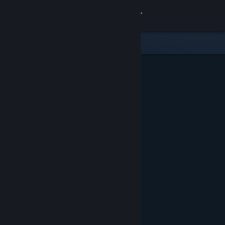
Giriş yap
Mağaza
Topluluk
Hakkında
Destek
Dili değiştir
Steam mobil uygulamasını yükle
Masaüstü internet sitesini görüntüle